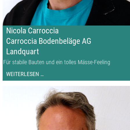
Nicola Carroccia
Carroccia Bodenbeläge AG
Landquart
Für stabile Bauten und ein tolles Mässe-Feeling
NICOLA
WEITERLESEN …
CARROCCIA
CARROCCIA
BODENBELÄGE
AG
LANDQUART