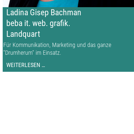
Ladina Gisep Bachman
beba it. web. grafik.
Landquart
Für Kommunikation, Marketing und das ganze
"Drumherum" im Einsatz.
LADINA
WEITERLESEN …
GISEP
BACHMAN
BEBA
IT.
WEB.
GRAFIK.
LANDQUART