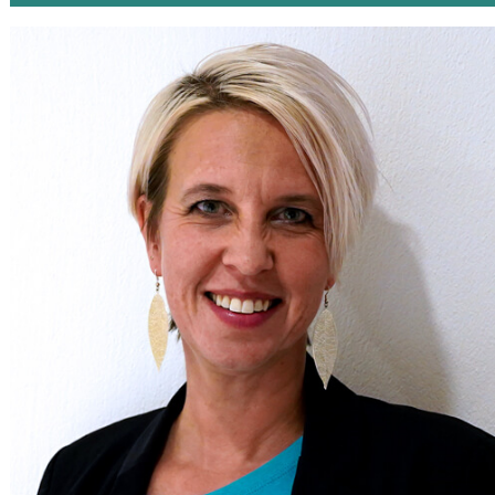
RÜEGG
ESR
CONSULTING
GMBH
MALANS