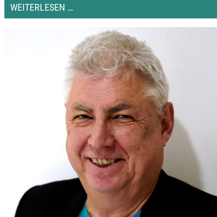
CLAUDIO
WEITERLESEN …
LOSAVIO
MALERATELIER
LOSAVIO
AG
LANDQUART