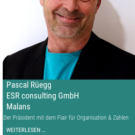
Pascal Rüegg
ESR consulting GmbH
Malans
Der Präsident mit dem Flair für Organisation & Zahlen
PASCAL
WEITERLESEN …